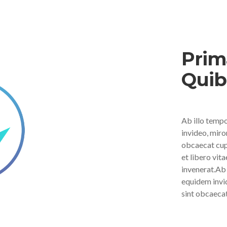
Prim
Quib
Ab illo temp
invideo, miro
obcaecat cupi
et libero vit
invenerat.Ab
equidem invid
sint obcaecat