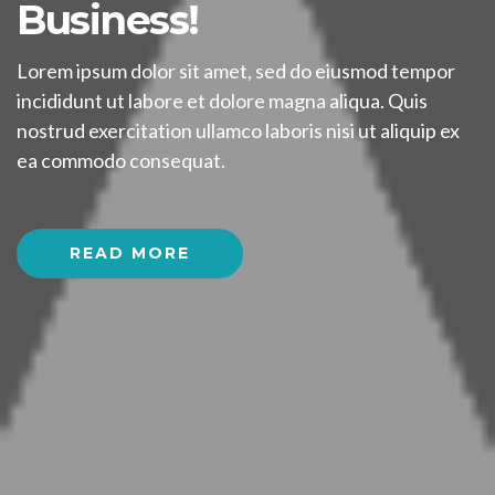
Business!
Lorem ipsum dolor sit amet, sed do eiusmod tempor
incididunt ut labore et dolore magna aliqua. Quis
nostrud exercitation ullamco laboris nisi ut aliquip ex
ea commodo consequat.
READ MORE